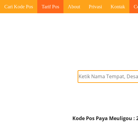
Cari Kode Pos
Tarif Pos
About
Privasi
Kontak
C
Kode Pos Paya Meuligou : 