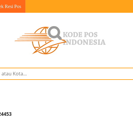
ek Resi Pos
24453