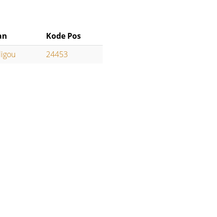
an
Kode Pos
ligou
24453