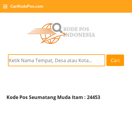
≡
CariKodePos.com
Cari
Kode Pos Seumatang Muda Itam : 24453