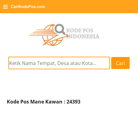
≡
CariKodePos.com
Cari
Kode Pos Mane Kawan : 24393