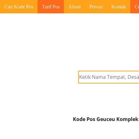
Cari Kode Pos
Tarif Pos
About
Privasi
Kontak
C
Kode Pos Geuceu Komplek 