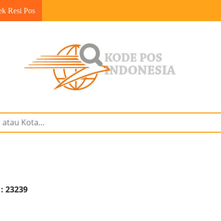
ek Resi Pos
: 23239