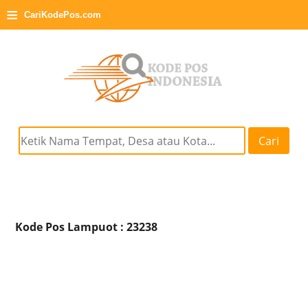
≡
CariKodePos.com
Cari
Kode Pos Lampuot : 23238