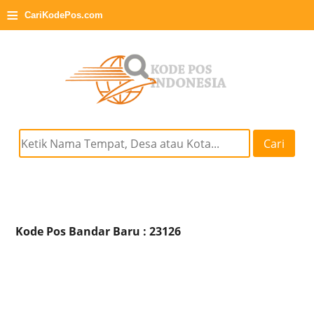
≡
CariKodePos.com
Cari
Kode Pos Bandar Baru : 23126