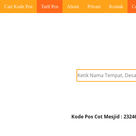
Cari Kode Pos
Tarif Pos
About
Privasi
Kontak
C
Kode Pos Cot Mesjid : 2324