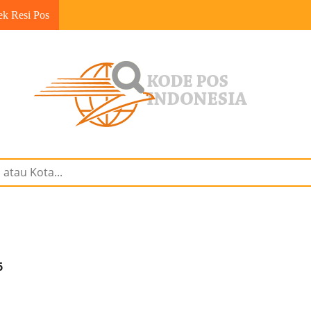
ek Resi Pos
6