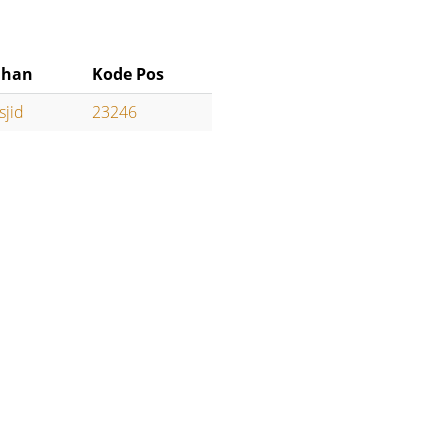
ahan
Kode Pos
sjid
23246