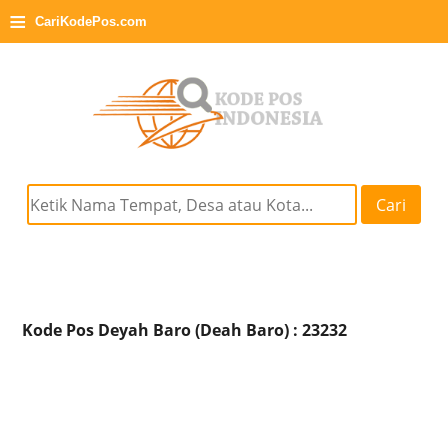
≡
CariKodePos.com
Cari
Kode Pos Deyah Baro (Deah Baro) : 23232