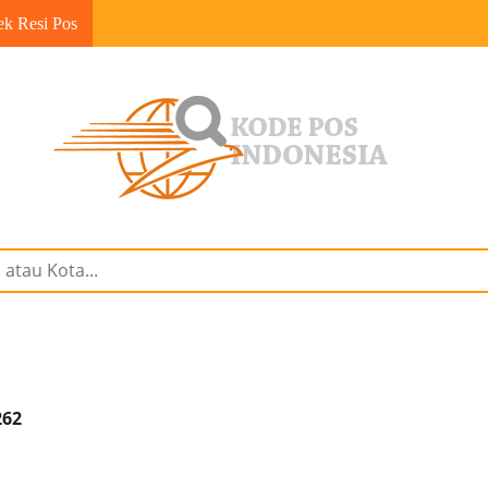
ek Resi Pos
262