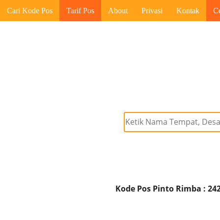
Cari Kode Pos
Tarif Pos
About
Privasi
Kontak
C
Kode Pos Pinto Rimba : 24