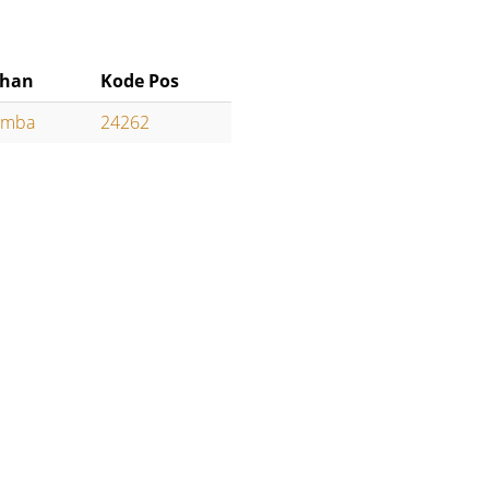
ahan
Kode Pos
Rimba
24262