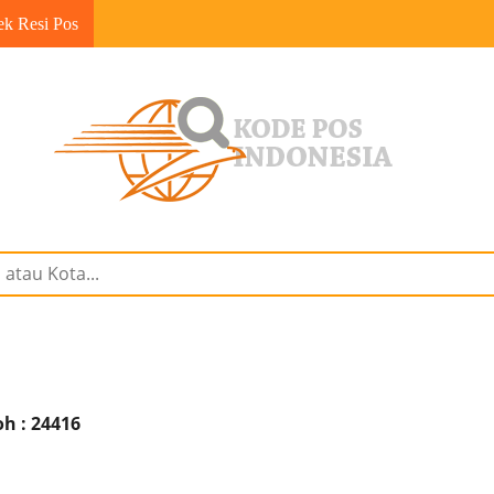
ek Resi Pos
h : 24416