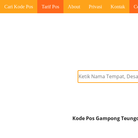
Cari Kode Pos
Tarif Pos
About
Privasi
Kontak
C
Kode Pos Gampong Teungo