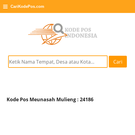
≡
CariKodePos.com
Cari
Kode Pos Meunasah Mulieng : 24186