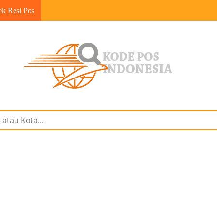
ek Resi Pos
6