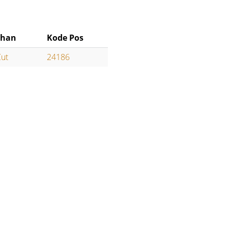
ahan
Kode Pos
Cut
24186