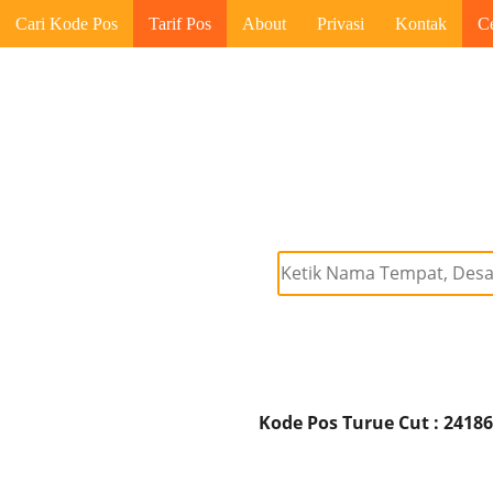
Cari Kode Pos
Tarif Pos
About
Privasi
Kontak
C
Kode Pos Turue Cut : 2418