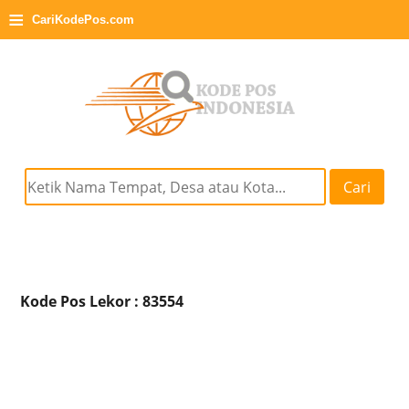
≡
CariKodePos.com
Cari
Kode Pos Lekor : 83554