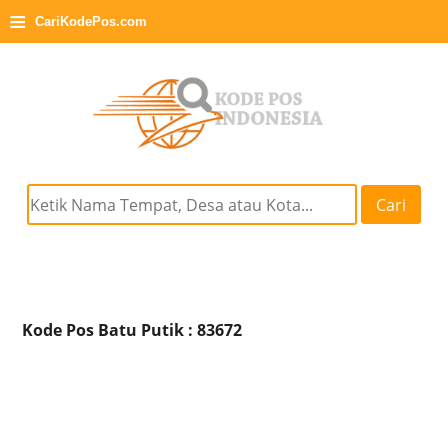
≡
CariKodePos.com
Cari
Kode Pos Batu Putik : 83672