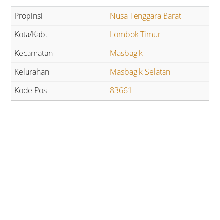
Nusa Tenggara Barat
Lombok Timur
Masbagik
Masbagik Selatan
83661