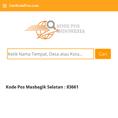
≡
CariKodePos.com
Cari
Kode Pos Masbagik Selatan : 83661