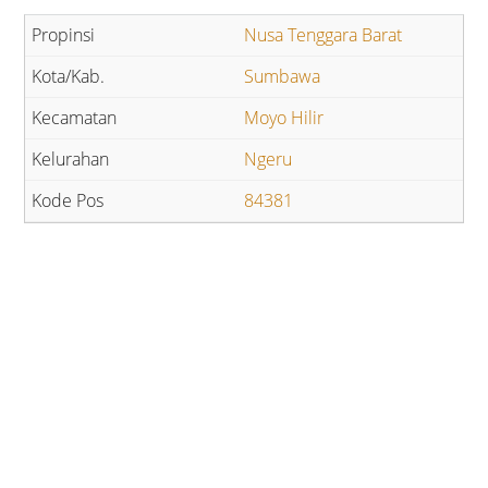
Nusa Tenggara Barat
Sumbawa
Moyo Hilir
Ngeru
84381