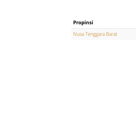
Propinsi
Nusa Tenggara Barat