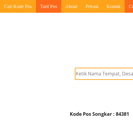
Cari Kode Pos
Tarif Pos
About
Privasi
Kontak
C
Kode Pos Songkar : 84381