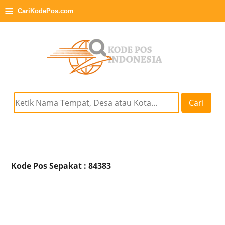
≡
CariKodePos.com
Cari
Kode Pos Sepakat : 84383