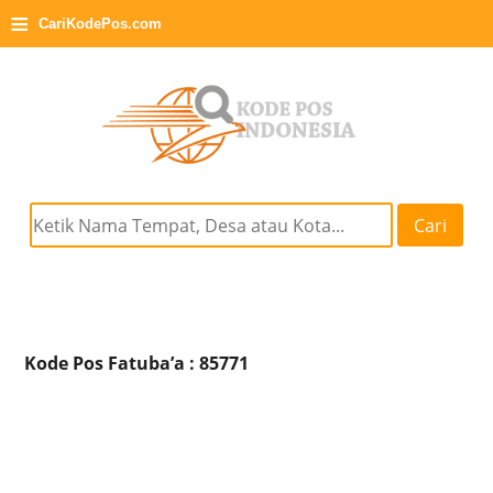
≡
CariKodePos.com
Cari
Kode Pos Fatuba’a : 85771