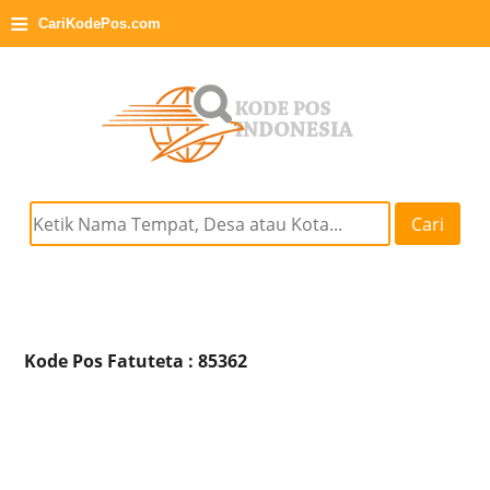
≡
CariKodePos.com
Cari
Kode Pos Fatuteta : 85362