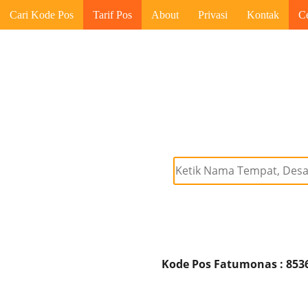
Cari Kode Pos
Tarif Pos
About
Privasi
Kontak
C
Kode Pos Fatumonas : 853