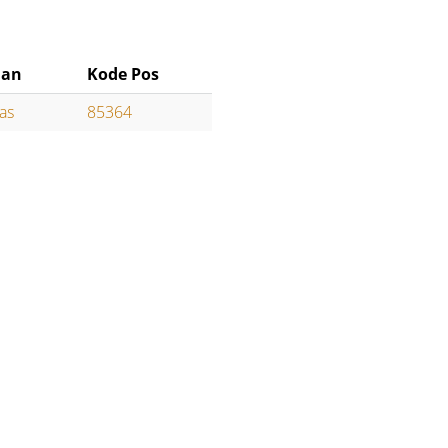
han
Kode Pos
as
85364