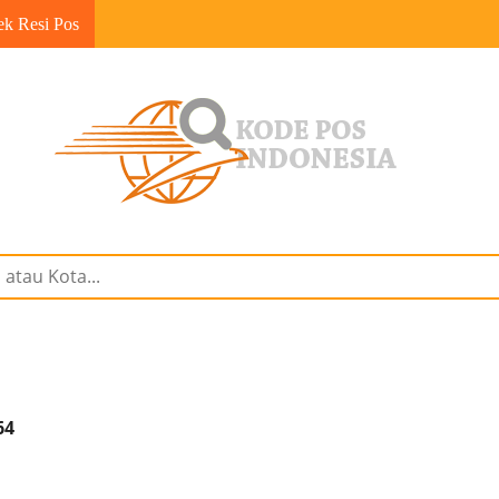
ek Resi Pos
64