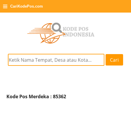
≡
CariKodePos.com
Cari
Kode Pos Merdeka : 85362