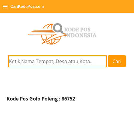
≡
CariKodePos.com
Cari
Kode Pos Golo Poleng : 86752