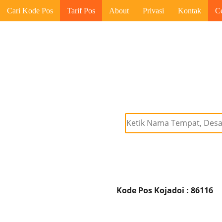
Cari Kode Pos
Tarif Pos
About
Privasi
Kontak
C
Kode Pos Kojadoi : 86116