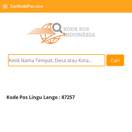
≡
CariKodePos.com
Cari
Kode Pos Lingu Lango : 87257