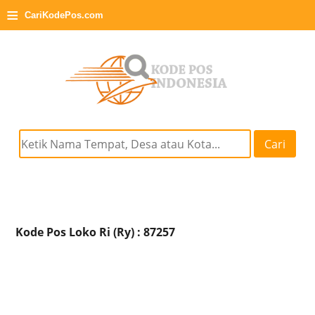
≡
CariKodePos.com
Cari
Kode Pos Loko Ri (Ry) : 87257