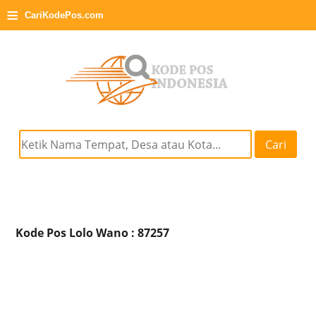
≡
CariKodePos.com
Cari
Kode Pos Lolo Wano : 87257