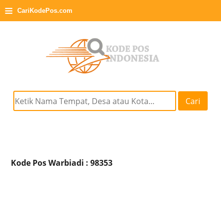
≡
CariKodePos.com
Cari
Kode Pos Warbiadi : 98353