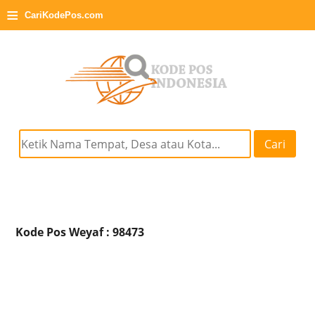
≡
CariKodePos.com
Cari
Kode Pos Weyaf : 98473