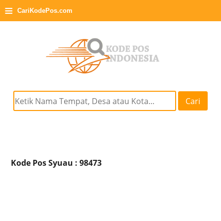
≡
CariKodePos.com
Cari
Kode Pos Syuau : 98473