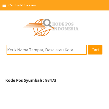
≡
CariKodePos.com
Cari
Kode Pos Syumbab : 98473