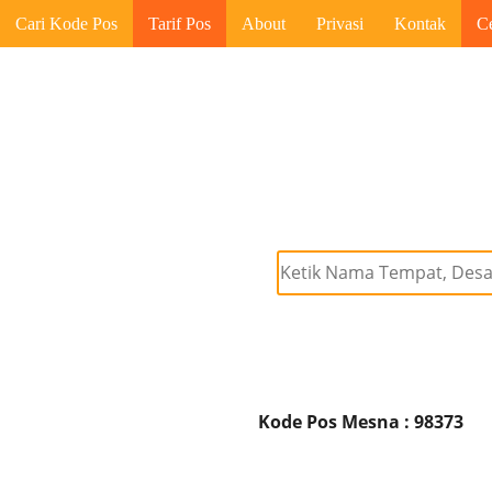
Cari Kode Pos
Tarif Pos
About
Privasi
Kontak
C
Kode Pos Mesna : 98373