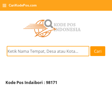
≡
CariKodePos.com
Cari
Kode Pos Indaibori : 98171