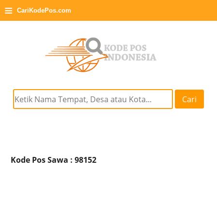
≡
CariKodePos.com
Cari
Kode Pos Sawa : 98152