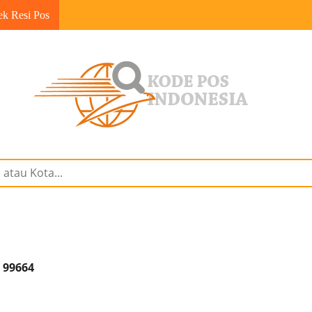
ek Resi Pos
 99664