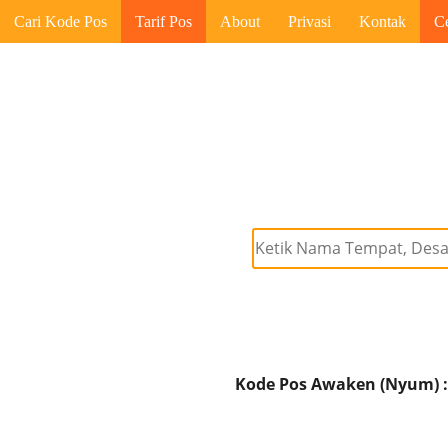
Cari Kode Pos
Tarif Pos
About
Privasi
Kontak
C
Kode Pos Awaken (Nyum) :