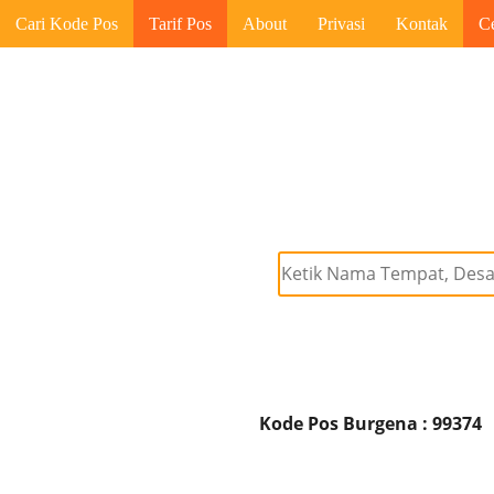
Cari Kode Pos
Tarif Pos
About
Privasi
Kontak
C
Kode Pos Burgena : 99374