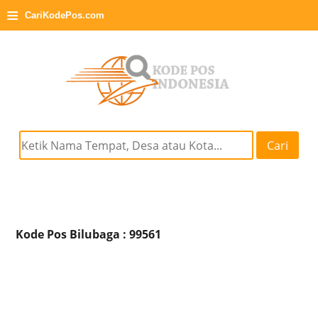
≡
CariKodePos.com
Cari
Kode Pos Bilubaga : 99561