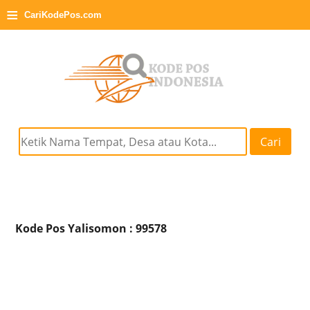
≡
CariKodePos.com
Cari
Kode Pos Yalisomon : 99578