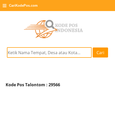
≡
CariKodePos.com
Cari
Kode Pos Talontom : 29566