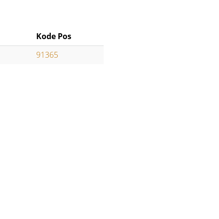
Kode Pos
91365