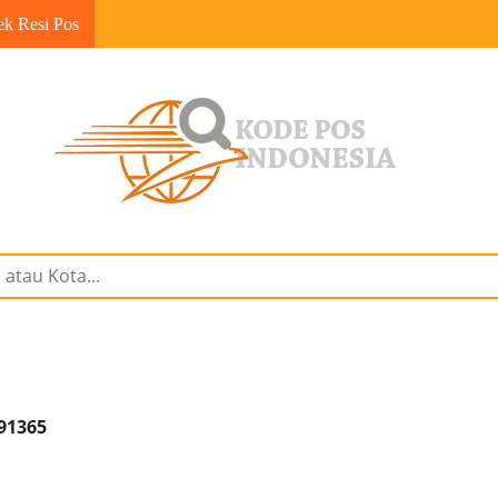
ek Resi Pos
91365