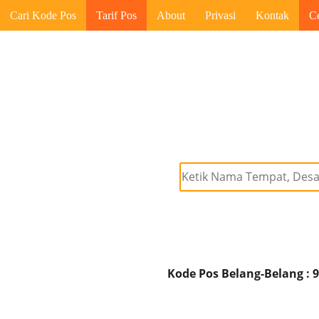
Cari Kode Pos
Tarif Pos
About
Privasi
Kontak
C
Kode Pos Belang-Belang : 