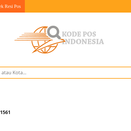
ek Resi Pos
91561