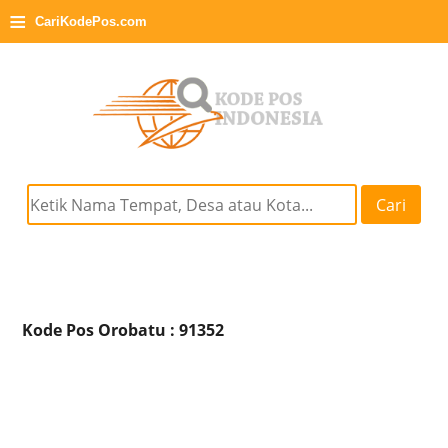
≡
CariKodePos.com
Cari
Kode Pos Orobatu : 91352