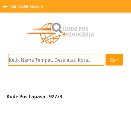
≡
CariKodePos.com
Cari
Kode Pos Lapasa : 92773