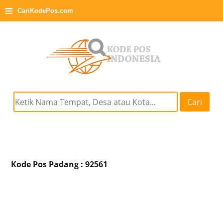
≡
CariKodePos.com
Cari
Kode Pos Padang : 92561