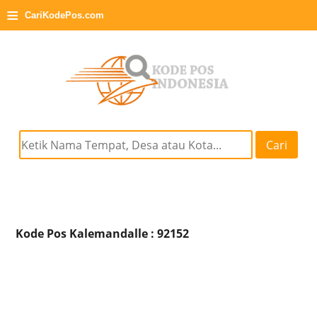
≡
CariKodePos.com
Cari
Kode Pos Kalemandalle : 92152