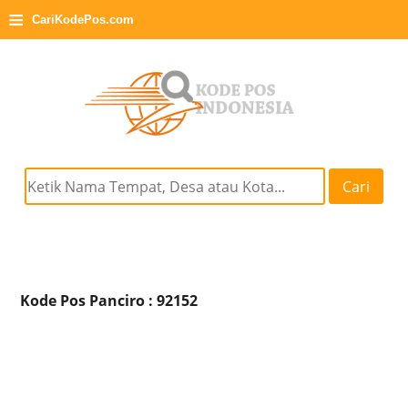
≡
CariKodePos.com
Cari
Kode Pos Panciro : 92152