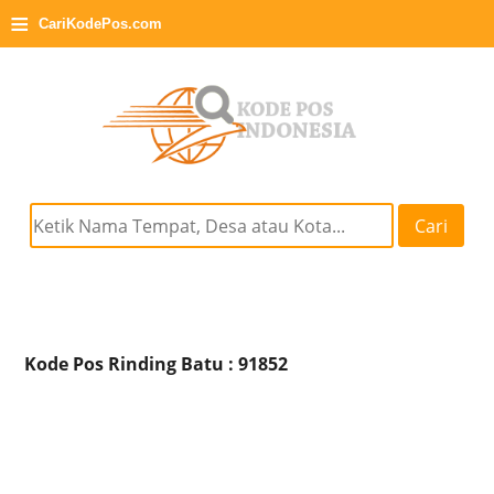
≡
CariKodePos.com
Cari
Kode Pos Rinding Batu : 91852