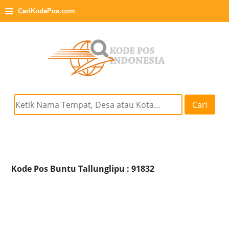
≡
CariKodePos.com
Cari
Kode Pos Buntu Tallunglipu : 91832