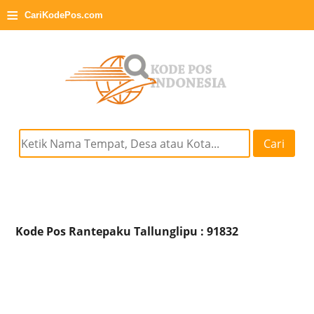
≡
CariKodePos.com
Cari
Kode Pos Rantepaku Tallunglipu : 91832