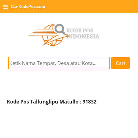
≡
CariKodePos.com
Cari
Kode Pos Tallunglipu Matallo : 91832